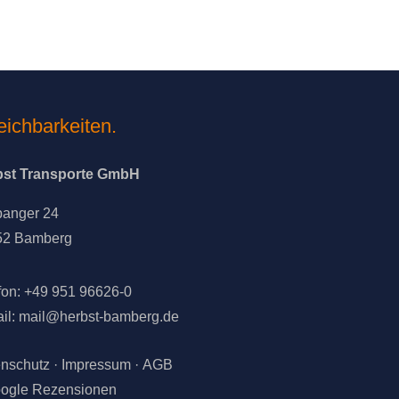
eichbarkeiten.
bst Transporte GmbH
banger 24
52 Bamberg
fon: +49 951 96626-0
il:
mail@herbst-bamberg.de
nschutz
·
Impressum
·
AGB
ogle Rezensionen