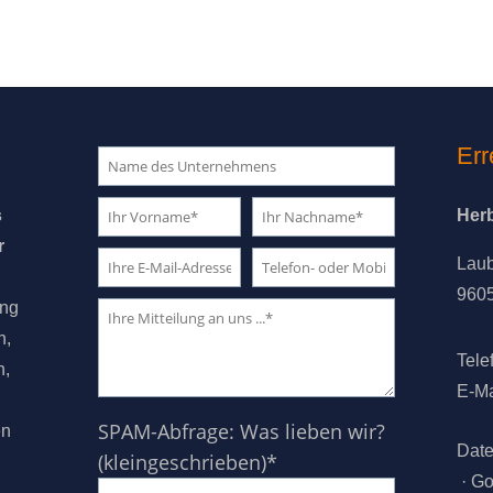
Err
s
Her
r
Lau
960
ung
n,
Tele
n,
E-Ma
SPAM-Abfrage: Was lieben wir?
en
Date
(kleingeschrieben)*
·
Go