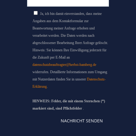
Ja, ich bin damit einverstanden, dass meine
Angaben aus dem Kontaktformular zur
Beantwortung meiner Anfrage erhoben und
verarbeitet werden. Die Daten werden nach
abgeschlossener Bearbeitung Ihrer Anfrage gelöscht.
Hinweis: Sie können Ihre Einwilligung jederzeit für
die Zukunft per E-Mail an
datenschutzbeauftragter@herbst-bamberg.de
widerrufen. Detaillierte Informationen zum Umgang
mit Nutzerdaten finden Sie in unserer
Datenschutz-
Erklärung
.
HINWEIS: Felder, die mit einem Sternchen (*)
markiert sind, sind Pflichtfelder
.
NACHRICHT SENDEN