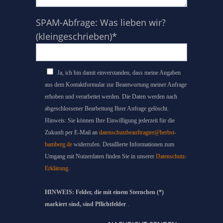
SPAM-Abfrage: Was lieben wir?
(kleingeschrieben)*
Ja, ich bin damit einverstanden, dass meine Angaben
aus dem Kontaktformular zur Beantwortung meiner Anfrage
erhoben und verarbeitet werden. Die Daten werden nach
abgeschlossener Bearbeitung Ihrer Anfrage gelöscht.
Hinweis: Sie können Ihre Einwilligung jederzeit für die
Zukunft per E-Mail an
datenschutzbeauftragter@herbst-
bamberg.de
widerrufen. Detaillierte Informationen zum
Umgang mit Nutzerdaten finden Sie in unserer
Datenschutz-
Erklärung
.
HINWEIS: Felder, die mit einem Sternchen (*)
markiert sind, sind Pflichtfelder
.